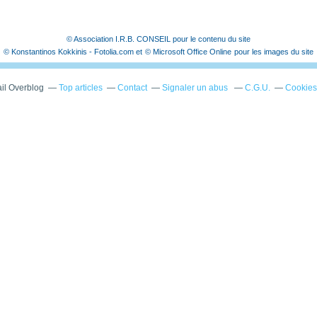
© Association I.R.B. CONSEIL pour le contenu du site
© Konstantinos Kokkinis - Fotolia.com et
© Microsoft Office Online
pour les images du site
ail Overblog
Top articles
Contact
Signaler un abus
C.G.U.
Cookies